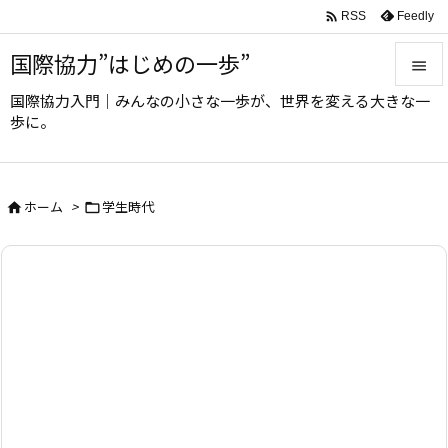

Feedly
RSS
国際協力”はじめの一歩”

国際協力入門｜みんなの小さな一歩が、世界を変える大きな一

歩に。
メニュ

サイド
ホーム
>
学生時代



前へ

次へ

検索