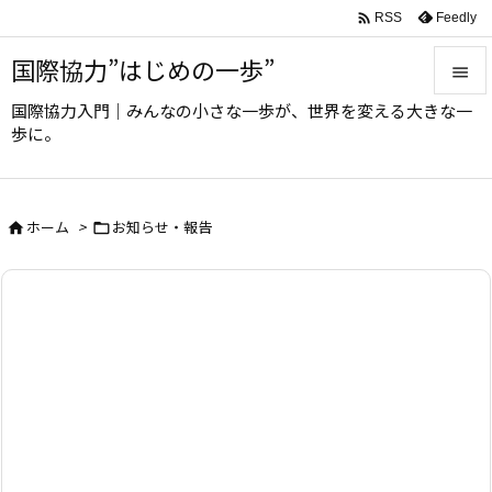

Feedly
RSS
国際協力”はじめの一歩”

国際協力入門｜みんなの小さな一歩が、世界を変える大きな一

歩に。
メニュ

サイド
ホーム
>
お知らせ・報告



前へ

次へ

検索