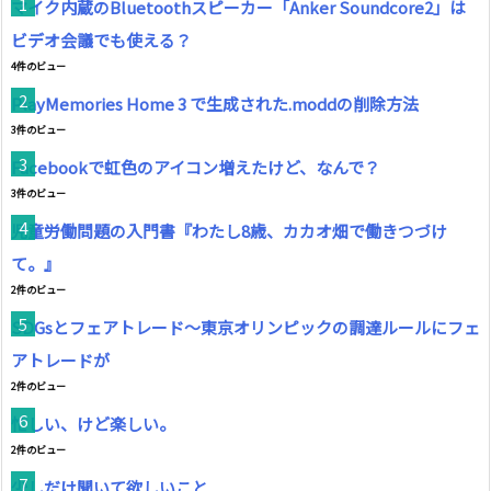
マイク内蔵のBluetoothスピーカー「Anker Soundcore2」は
ビデオ会議でも使える？
4件のビュー
PlayMemories Home 3 で生成された.moddの削除方法
3件のビュー
Facebookで虹色のアイコン増えたけど、なんで？
3件のビュー
児童労働問題の入門書『わたし8歳、カカオ畑で働きつづけ
て。』
2件のビュー
SDGsとフェアトレード～東京オリンピックの調達ルールにフェ
アトレードが
2件のビュー
忙しい、けど楽しい。
2件のビュー
少しだけ聞いて欲しいこと