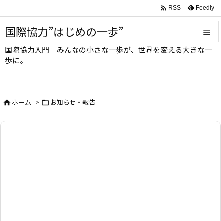

Feedly
RSS
国際協力”はじめの一歩”

国際協力入門｜みんなの小さな一歩が、世界を変える大きな一

歩に。
メニュ

サイド
ホーム
>
お知らせ・報告



前へ

次へ

検索