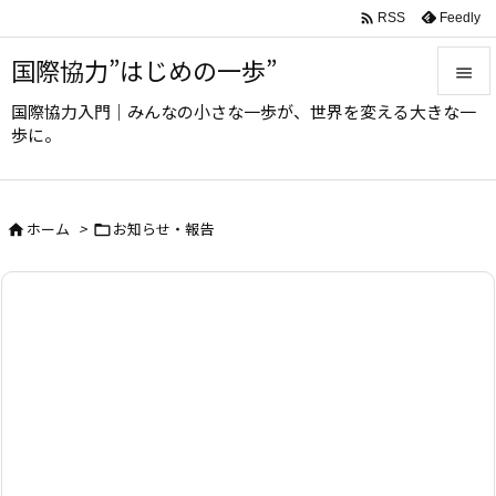

Feedly
RSS
国際協力”はじめの一歩”

国際協力入門｜みんなの小さな一歩が、世界を変える大きな一

歩に。
メニュ

サイド
ホーム
>
お知らせ・報告



前へ

次へ

検索