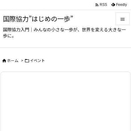

Feedly
RSS
国際協力”はじめの一歩”

国際協力入門｜みんなの小さな一歩が、世界を変える大きな一

歩に。
メニュ

サイド
ホーム
>
イベント



前へ

次へ

検索