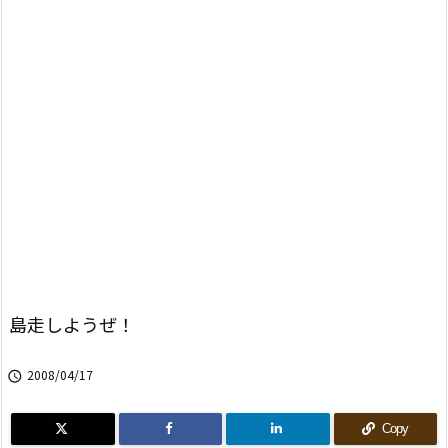
島走しようぜ！
2008/04/17

Copy