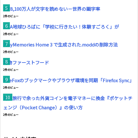
7億8,100万人が文字を読めない－世界の識字率
2件のビュー
JICA地球ひろばに「学校に行きたい！体験すごろく」が
2件のビュー
PlayMemories Home 3 で生成された.moddの削除方法
2件のビュー
丼物ファーストフード
2件のビュー
FireFoxのブックマークやブラウザ環境を同期「Firefox Sync」
2件のビュー
海外旅行で余った外貨コインを電子マネーに換金『ポケットチ
ェンジ（Pocket Change）』の使い方
2件のビュー