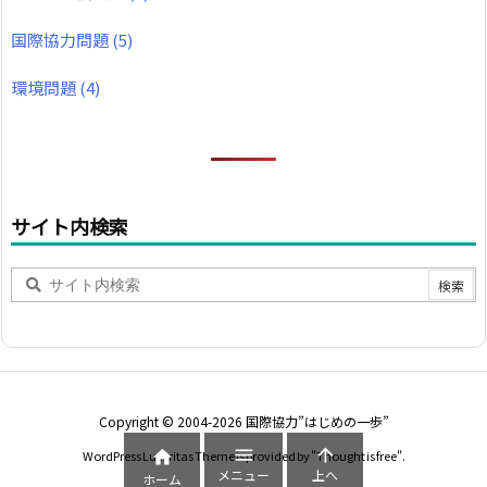
国際協力問題
(5)
環境問題
(4)
サイト内検索
Copyright ©
2004
-2026
国際協力”はじめの一歩”



WordPress Luxeritas Theme is provided by "
Thought is free
".
メニュー
上へ
ホーム