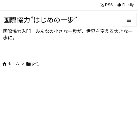

Feedly
RSS
国際協力”はじめの一歩”

国際協力入門｜みんなの小さな一歩が、世界を変える大きな一

歩に。
メニュ

サイド
ホーム
>
女性



前へ

次へ

検索