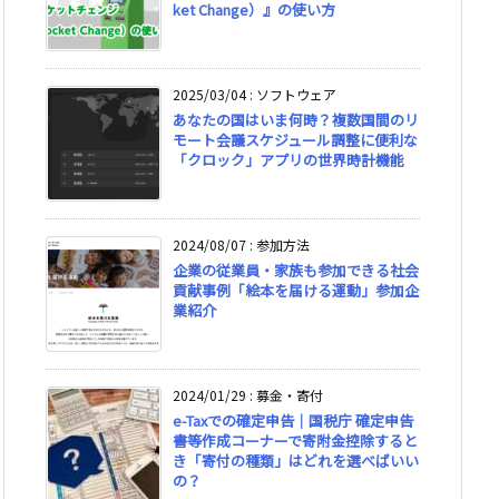
ket Change）』の使い方
2025/03/04
:
ソフトウェア
あなたの国はいま何時？複数国間のリ
モート会議スケジュール調整に便利な
「クロック」アプリの世界時計機能
2024/08/07
:
参加方法
企業の従業員・家族も参加できる社会
貢献事例「絵本を届ける運動」参加企
業紹介
2024/01/29
:
募金・寄付
e-Taxでの確定申告｜国税庁 確定申告
書等作成コーナーで寄附金控除すると
き「寄付の種類」はどれを選べばいい
の？