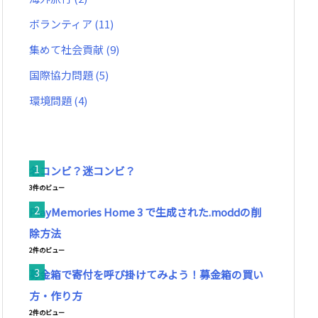
ボランティア
(11)
集めて社会貢献
(9)
国際協力問題
(5)
環境問題
(4)
名コンビ？迷コンビ？
3件のビュー
PlayMemories Home 3 で生成された.moddの削
除方法
2件のビュー
募金箱で寄付を呼び掛けてみよう！募金箱の買い
方・作り方
2件のビュー