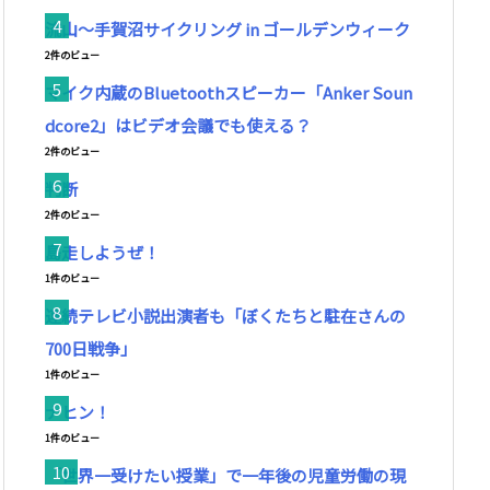
流山～手賀沼サイクリング in ゴールデンウィーク
2件のビュー
マイク内蔵のBluetoothスピーカー「Anker Soun
dcore2」はビデオ会議でも使える？
2件のビュー
判断
2件のビュー
島走しようぜ！
1件のビュー
連続テレビ小説出演者も「ぼくたちと駐在さんの
700日戦争」
1件のビュー
ナヒン！
1件のビュー
「世界一受けたい授業」で一年後の児童労働の現