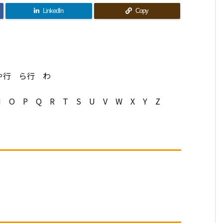
LinkedIn
Copy
や行 ら行 わ
N O P Q R T S U V W X Y Z