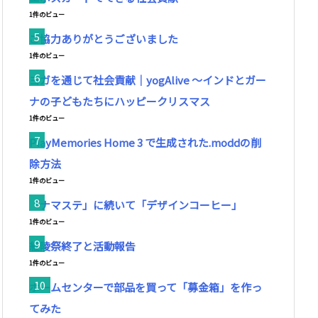
1件のビュー
ご協力ありがとうございました
1件のビュー
ヨガを通じて社会貢献｜yogAlive ～インドとガー
ナの子どもたちにハッピークリスマス
1件のビュー
PlayMemories Home 3 で生成された.moddの削
除方法
1件のビュー
「ナマステ」に続いて「デザインコーヒー」
1件のビュー
紅陵祭終了と活動報告
1件のビュー
ホームセンターで部品を買って「募金箱」を作っ
てみた