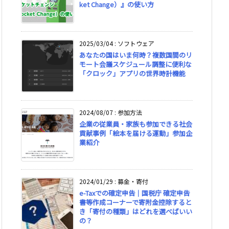
ket Change）』の使い方
2025/03/04
:
ソフトウェア
あなたの国はいま何時？複数国間のリ
モート会議スケジュール調整に便利な
「クロック」アプリの世界時計機能
2024/08/07
:
参加方法
企業の従業員・家族も参加できる社会
貢献事例「絵本を届ける運動」参加企
業紹介
2024/01/29
:
募金・寄付
e-Taxでの確定申告｜国税庁 確定申告
書等作成コーナーで寄附金控除すると
き「寄付の種類」はどれを選べばいい
の？