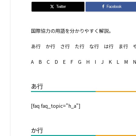
Twitter
Facebook
国際協力の用語を分かりやすく解説。
あ行 か行 さ行 た行 な行 は行 ま行 
A B C D E F G H I J K L M 
あ行
[faq faq_topic="h_a"]
か行