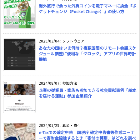
海外旅行で余った外貨コインを電子マネーに換金『ポ
ケットチェンジ（Pocket Change）』の使い方
2025/03/04
:
ソフトウェア
あなたの国はいま何時？複数国間のリモート会議スケ
ジュール調整に便利な「クロック」アプリの世界時計
機能
2024/08/07
:
参加方法
企業の従業員・家族も参加できる社会貢献事例「絵本
を届ける運動」参加企業紹介
2024/01/29
:
募金・寄付
e-Taxでの確定申告｜国税庁 確定申告書等作成コーナ
ーで寄附金控除するとき「寄付の種類」はどれを選べ