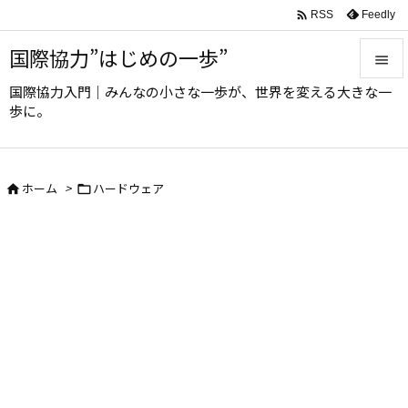

Feedly
RSS
国際協力”はじめの一歩”

国際協力入門｜みんなの小さな一歩が、世界を変える大きな一

歩に。
メニュ

サイド
ホーム
>
ハードウェア



前へ

次へ

検索