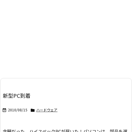
新型PC到着
2010/08/15
ハードウェア


念願だった、ハイスペックPCが届いた！
パソコンは、部品を選