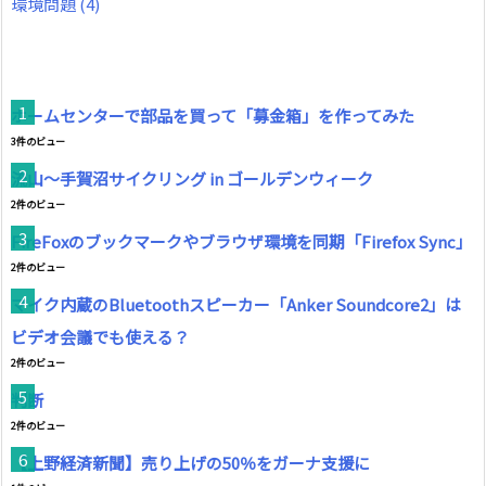
環境問題
(4)
ホームセンターで部品を買って「募金箱」を作ってみた
3件のビュー
流山～手賀沼サイクリング in ゴールデンウィーク
2件のビュー
FireFoxのブックマークやブラウザ環境を同期「Firefox Sync」
2件のビュー
マイク内蔵のBluetoothスピーカー「Anker Soundcore2」は
ビデオ会議でも使える？
2件のビュー
判断
2件のビュー
【上野経済新聞】売り上げの50％をガーナ支援に