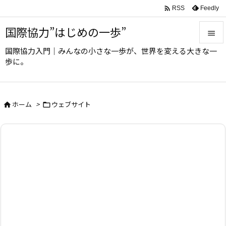

Feedly
RSS
国際協力”はじめの一歩”

国際協力入門｜みんなの小さな一歩が、世界を変える大きな一

歩に。
メニュ

サイド
ホーム
>
ウェブサイト



前へ

次へ

検索