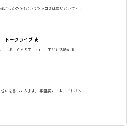
だったのか!?というツッコミは置いといて・ ...
悠 トークライブ ★
いる「ＣＡＳＴ 〜FTCJ子ども活動応援 ...
いを書いてみます。 学園祭で『ホワイトバン ...