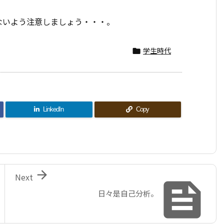
ないよう注意しましょう・・・。
学生時代

LinkedIn
Copy

Next

日々是自己分析。