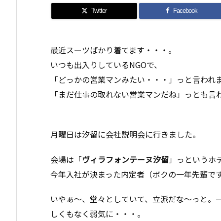
Twitter
Facebook
最近スーツばかり着てます・・・。
いつも出入りしているNGOで、
「どっかの営業マンみたい・・・」っと言われ
「まだ仕事の取れない営業マンだね」っとも言
月曜日は汐留に会社説明会に行きました。
会場は「
ヴィラフォンテーヌ汐留
」っというホ
今年入社が決まった内定者（ボクの一年先輩で
いやぁ〜、堂々としていて、立派だな〜っと。
しくもなく弱気に・・・。