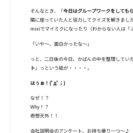
そんなとき、「
今日はグループワークをしても
隣に座っていた人と協力してクイズを解きまし
mixiでマイミクになったり（わからない人は
「いや〜、面白かったな〜」
っと、二日後の今日、かばんの中を整理してい
ト
」っという紙が・・・・。
はぅぁ！(ﾟдﾟ；)
なぜ！？
Why！？
奇想天外！！
会社説明会のアンケート、お持ち帰り一つ〜♪