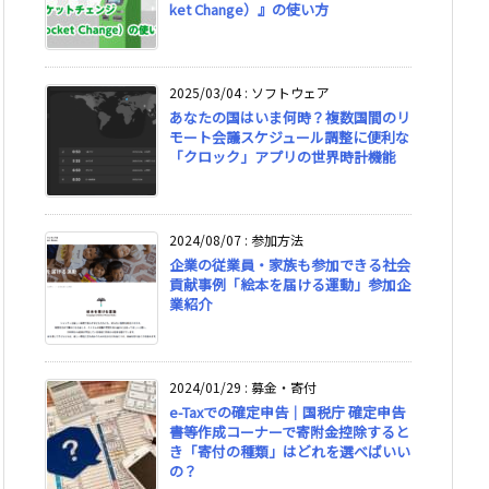
ket Change）』の使い方
2025/03/04
:
ソフトウェア
あなたの国はいま何時？複数国間のリ
モート会議スケジュール調整に便利な
「クロック」アプリの世界時計機能
2024/08/07
:
参加方法
企業の従業員・家族も参加できる社会
貢献事例「絵本を届ける運動」参加企
業紹介
2024/01/29
:
募金・寄付
e-Taxでの確定申告｜国税庁 確定申告
書等作成コーナーで寄附金控除すると
き「寄付の種類」はどれを選べばいい
の？