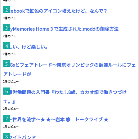
4件のビュー
Facebookで虹色のアイコン増えたけど、なんで？
3件のビュー
PlayMemories Home 3 で生成された.moddの削除方法
2件のビュー
忙しい、けど楽しい。
2件のビュー
SDGsとフェアトレード～東京オリンピックの調達ルールにフェ
アトレードが
2件のビュー
児童労働問題の入門書『わたし8歳、カカオ畑で働きつづけ
て。』
2件のビュー
★〜世界を流学〜★ ★〜岩本 悠 トークライブ ★
1件のビュー
ホワイトバンド