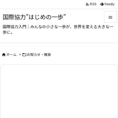

Feedly
RSS
国際協力”はじめの一歩”

国際協力入門｜みんなの小さな一歩が、世界を変える大きな一

歩に。
メニュ

サイド
ホーム
>
お知らせ・報告



前へ

次へ

検索