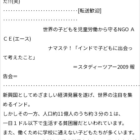
た!!(笑)
‥‥‥‥‥‥‥‥‥‥‥‥‥‥‥[転送歓迎]
‥‥‥‥‥‥‥‥‥‥‥‥‥‥‥
世界の子どもを児童労働から守るNGO Ａ
ＣＥ(エース)
ナマステ！「インドで子どもに出会っ
て考えたこと」
＝スタディーツアー2009 報
告会＝
‥‥‥‥‥‥‥‥‥‥‥‥‥‥‥‥‥‥‥‥‥‥‥‥‥‥‥
新興国としてめざましい経済発展を遂げ、世界の注目を集
めるインド。
しかしその一方、人口約11億人のうち約３分の１は、
一日１ドル以下で生活する貧困層だといわれています。
また、働くために学校に通えない子どもたちが多くいます。