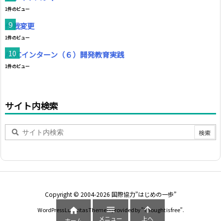
1件のビュー
作戦変更
1件のビュー
APICインターン（６）開発教育実践
1件のビュー
サイト内検索
Copyright ©
2004
-2026
国際協力”はじめの一歩”



WordPress Luxeritas Theme is provided by "
Thought is free
".
メニュー
上へ
ホーム