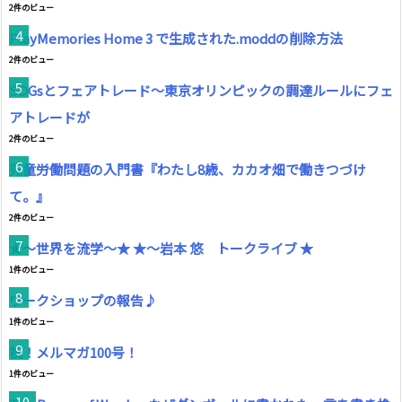
2件のビュー
PlayMemories Home 3 で生成された.moddの削除方法
2件のビュー
SDGsとフェアトレード～東京オリンピックの調達ルールにフェ
アトレードが
2件のビュー
児童労働問題の入門書『わたし8歳、カカオ畑で働きつづけ
て。』
2件のビュー
★〜世界を流学〜★ ★〜岩本 悠 トークライブ ★
1件のビュー
ワークショップの報告♪
1件のビュー
祝！メルマガ100号！
1件のビュー