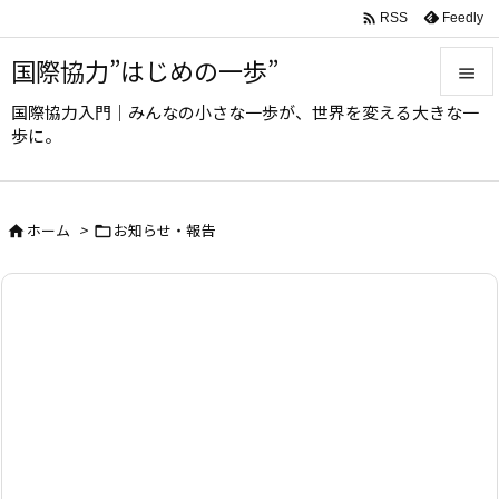

Feedly
RSS
国際協力”はじめの一歩”

国際協力入門｜みんなの小さな一歩が、世界を変える大きな一

歩に。
メニュ

サイド
ホーム
>
お知らせ・報告



前へ

次へ

検索