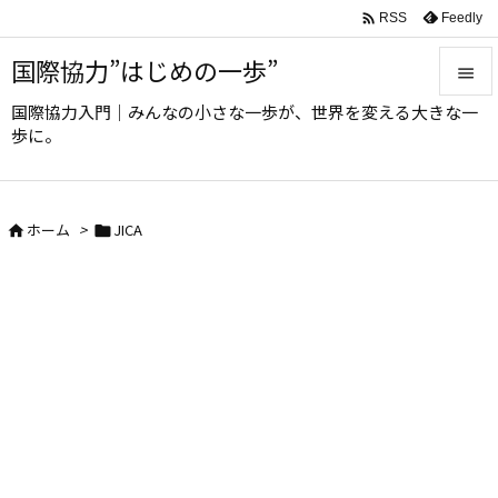

Feedly
RSS
国際協力”はじめの一歩”

国際協力入門｜みんなの小さな一歩が、世界を変える大きな一

歩に。
メニュ

サイド
ホーム
>
JICA



前へ

次へ

検索