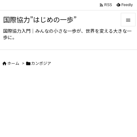

Feedly
RSS
国際協力”はじめの一歩”

国際協力入門｜みんなの小さな一歩が、世界を変える大きな一

歩に。
メニュ

サイド
ホーム
>
カンボジア



前へ

次へ

検索