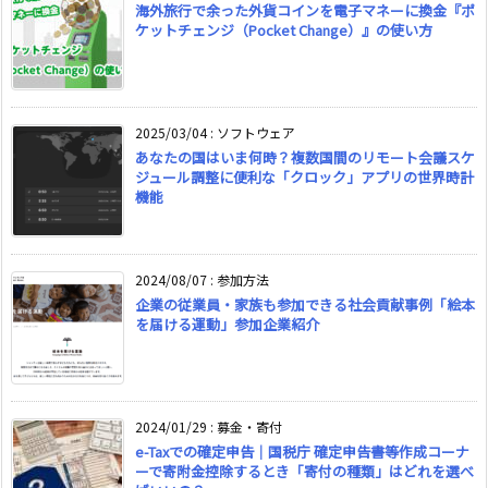
海外旅行で余った外貨コインを電子マネーに換金『ポ
ケットチェンジ（Pocket Change）』の使い方
2025/03/04
:
ソフトウェア
あなたの国はいま何時？複数国間のリモート会議スケ
ジュール調整に便利な「クロック」アプリの世界時計
機能
2024/08/07
:
参加方法
企業の従業員・家族も参加できる社会貢献事例「絵本
を届ける運動」参加企業紹介
2024/01/29
:
募金・寄付
e-Taxでの確定申告｜国税庁 確定申告書等作成コーナ
ーで寄附金控除するとき「寄付の種類」はどれを選べ