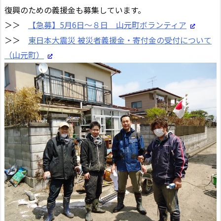
復興のための義援金も募集しています。
＞＞
【急募】5月6日～８日 山元町ボランティア
＞＞
東日本大震災 被災者義援金・寄付金の受付について
（山元町）