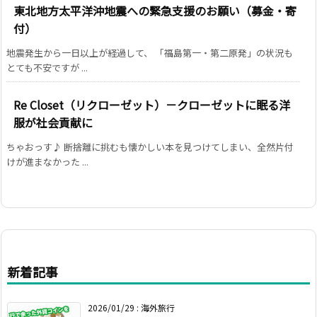
東北地方太平洋沖地震への緊急支援のお願い（募金・寄
付）
地震発生から一日以上が経過して、 「福島第一・第二原発」の状況も
とても不安ですが ...
Re Closet（リクローゼット）－クローゼットに眠る洋
服が社会貢献に
ちゃおっす♪ 断捨離に挑むも懐かしい本を見つけてしまい、全然片付
けが進まなかった ...
新着記事
2026/01/29
:
海外旅行