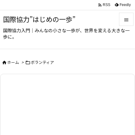

Feedly
RSS
国際協力”はじめの一歩”

国際協力入門｜みんなの小さな一歩が、世界を変える大きな一

歩に。
メニュ

サイド
ホーム
>
ボランティア



前へ

次へ

検索