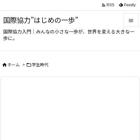

Feedly
RSS
国際協力”はじめの一歩”

国際協力入門｜みんなの小さな一歩が、世界を変える大きな一

歩に。
メニュ

サイド
ホーム
>
学生時代



前へ

次へ

検索