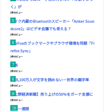
く」が
2件のビュー
マイク内蔵のBluetoothスピーカー「Anker Soun
dcore2」はビデオ会議でも使える？
2件のビュー
FireFoxのブックマークやブラウザ環境を同期「Fi
refox Sync」
2件のビュー
判断
2件のビュー
7億8,100万人が文字を読めない－世界の識字率
2件のビュー
【上野経済新聞】売り上げの50％をガーナ支援に
1件のビュー
濃い一週間