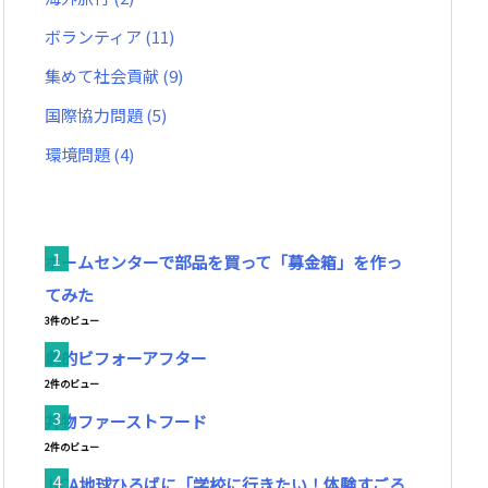
ボランティア
(11)
集めて社会貢献
(9)
国際協力問題
(5)
環境問題
(4)
ホームセンターで部品を買って「募金箱」を作っ
てみた
3件のビュー
劇的ビフォーアフター
2件のビュー
丼物ファーストフード
2件のビュー
JICA地球ひろばに「学校に行きたい！体験すごろ