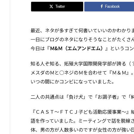
Twitter
Facebook
最近、ネタが多すぎて何書いていいのかわかり
一日にブログのネタになりそうなことがたくさ
今日は『
Ｍ&Ｍ（エムアンドエム）
』というコン
知る人ぞ知る、拓殖大学国際開発学部が誇る（
メスダのＭと○ネジのＭを合わせて『Ｍ＆Ｍ』
いつの間にかコンビになっていました。
二人の共通点は「負け犬」で「お調子者」で「
『ＣＡＳＴ〜ＦＴＣＪ子ども活動応援事業〜』
語を作っていました。ミーティングで話を脱線
体、男の方が人数多いのですが女性の方が強い