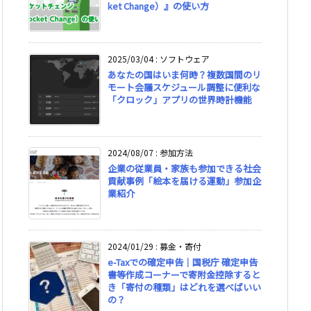
ket Change）』の使い方
2025/03/04
:
ソフトウェア
あなたの国はいま何時？複数国間のリ
モート会議スケジュール調整に便利な
「クロック」アプリの世界時計機能
2024/08/07
:
参加方法
企業の従業員・家族も参加できる社会
貢献事例「絵本を届ける運動」参加企
業紹介
2024/01/29
:
募金・寄付
e-Taxでの確定申告｜国税庁 確定申告
書等作成コーナーで寄附金控除すると
き「寄付の種類」はどれを選べばいい
の？