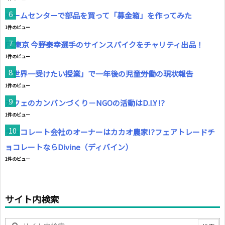
ホームセンターで部品を買って「募金箱」を作ってみた
1件のビュー
FC東京 今野泰幸選手のサインスパイクをチャリティ出品！
1件のビュー
「世界一受けたい授業」で一年後の児童労働の現状報告
1件のビュー
カフェのカンバンづくり－NGOの活動はD.I.Y !?
1件のビュー
チョコレート会社のオーナーはカカオ農家!?フェアトレードチ
ョコレートならDivine（ディバイン）
1件のビュー
サイト内検索