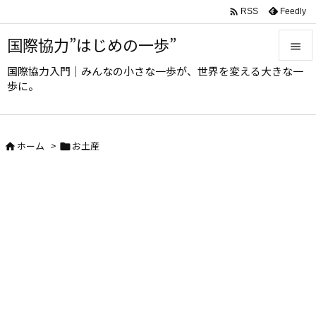

Feedly
RSS
国際協力”はじめの一歩”

国際協力入門｜みんなの小さな一歩が、世界を変える大きな一

歩に。
メニュ

サイド
ホーム
>
お土産



前へ

次へ

検索