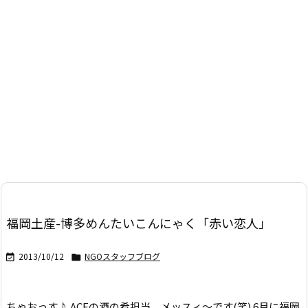
福岡土産-博多めんたいこんにゃく「赤い恋人」
2013/10/12
NGOスタッフブログ


ちゃおっす♪ ACEの酒の肴担当、メッスィ～です(笑) 6月に福岡