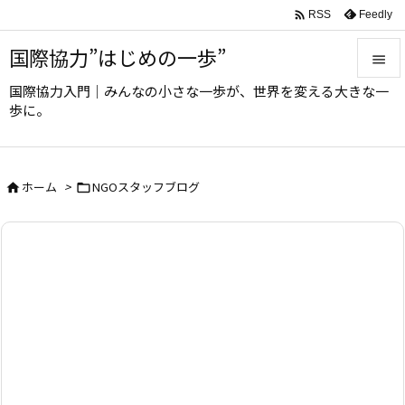

Feedly
RSS
国際協力”はじめの一歩”

国際協力入門｜みんなの小さな一歩が、世界を変える大きな一

歩に。
メニュ

サイド
ホーム
>
NGOスタッフブログ



前へ

次へ

検索