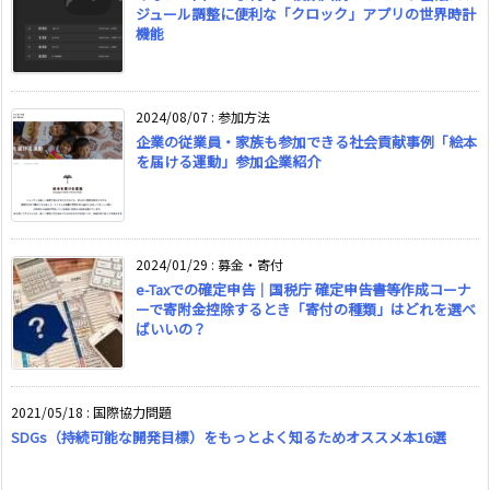
ジュール調整に便利な「クロック」アプリの世界時計
機能
2024/08/07
:
参加方法
企業の従業員・家族も参加できる社会貢献事例「絵本
を届ける運動」参加企業紹介
2024/01/29
:
募金・寄付
e-Taxでの確定申告｜国税庁 確定申告書等作成コーナ
ーで寄附金控除するとき「寄付の種類」はどれを選べ
ばいいの？
2021/05/18
:
国際協力問題
SDGs（持続可能な開発目標）をもっとよく知るためオススメ本16選