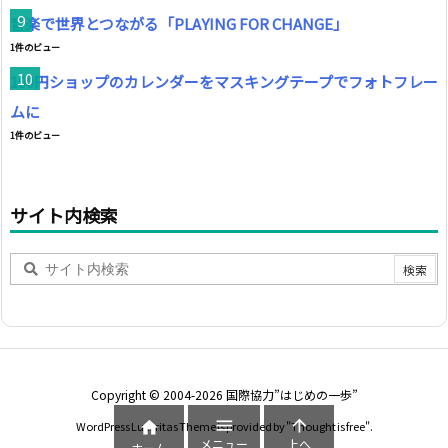
音楽で世界とつながる「PLAYING FOR CHANGE」
1件のビュー
100円ショップのカレンダーをマスキングテープでフォトフレー
ムに
1件のビュー
サイト内検索
Copyright ©
2004
-2026
国際協力”はじめの一歩”



WordPress Luxeritas Theme is provided by "
Thought is free
".
メニュー
上へ
ホーム