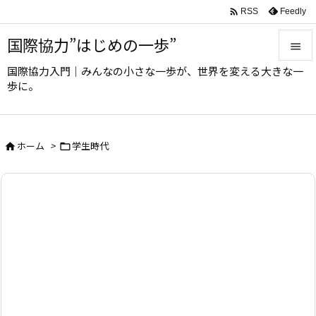

Feedly
RSS
国際協力”はじめの一歩”

国際協力入門｜みんなの小さな一歩が、世界を変える大きな一

歩に。
メニュ

サイド
ホーム
>
学生時代



前へ

次へ

検索