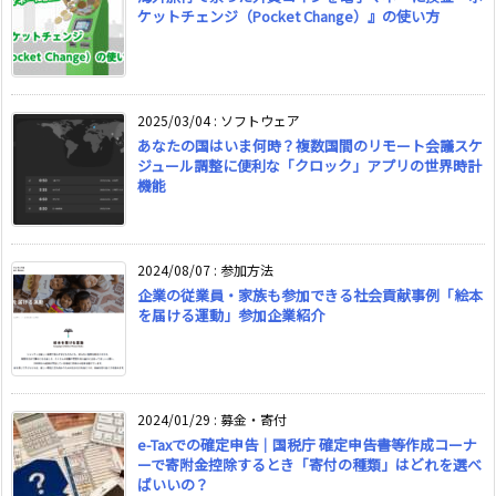
ケットチェンジ（Pocket Change）』の使い方
2025/03/04
:
ソフトウェア
あなたの国はいま何時？複数国間のリモート会議スケ
ジュール調整に便利な「クロック」アプリの世界時計
機能
2024/08/07
:
参加方法
企業の従業員・家族も参加できる社会貢献事例「絵本
を届ける運動」参加企業紹介
2024/01/29
:
募金・寄付
e-Taxでの確定申告｜国税庁 確定申告書等作成コーナ
ーで寄附金控除するとき「寄付の種類」はどれを選べ
ばいいの？