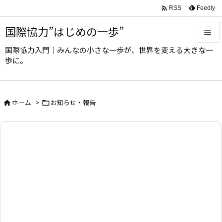

Feedly
RSS
国際協力”はじめの一歩”

国際協力入門｜みんなの小さな一歩が、世界を変える大きな一

歩に。
メニュ

サイド
ホーム
>
お知らせ・報告



前へ

次へ

検索